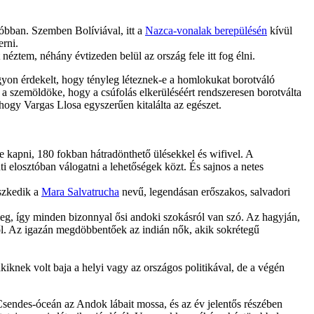
sóbban. Szemben Bolíviával, itt a
Nazca-vonalak berepülésén
kívül
erni.
éztem, néhány évtizeden belül az ország fele itt fog élni.
gyon érdekelt, hogy tényleg léteznek-e a homlokukat borotváló
a szemöldöke, hogy a csúfolás elkerüléséért rendszeresen borotválta
ogy Vargas Llosa egyszerűen kitalálta az egészet.
e kapni, 180 fokban hátradönthető ülésekkel és wifivel. A
 elosztóban válogatni a lehetőségek közt. És sajnos a netes
eszkedik a
Mara Salvatrucha
nevű, legendásan erőszakos, salvadori
eg, így minden bizonnyal ősi andoki szokásról van szó. Az hagyján,
től. Az igazán megdöbbentőek az indián nők, akik sokrétegű
iknek volt baja a helyi vagy az országos politikával, de a végén
 Csendes-óceán az Andok lábait mossa, és az év jelentős részében