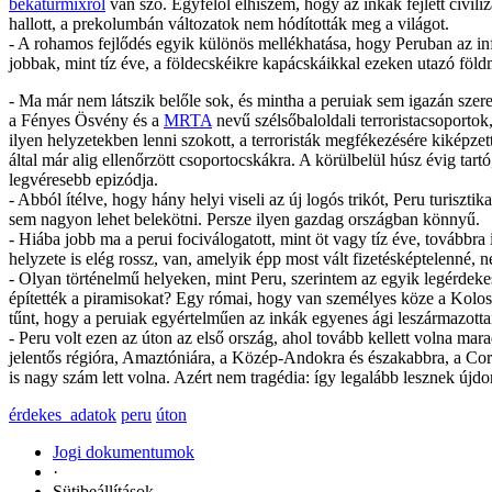
békaturmixról
van szó. Egyfelől elhiszem, hogy az inkák fejlett civil
hallott, a prekolumbán változatok nem hódították meg a világot.
- A rohamos fejlődés egyik különös mellékhatása, hogy Peruban az in
jobbak, mint tíz éve, a földecskéikre kapácskáikkal ezeken utazó föl
- Ma már nem látszik belőle sok, és mintha a peruiak sem igazán szere
a Fényes Ösvény és a
MRTA
nevű szélsőbaloldali terroristacsoporto
ilyen helyzetekben lenni szokott, a terroristák megfékezésére kiképzet
által már alig ellenőrzött csoportocskákra. A körülbelül húsz évig ta
legvéresebb epizódja.
- Abból ítélve, hogy hány helyi viseli az új logós trikót, Peru turiszt
sem nagyon lehet belekötni. Persze ilyen gazdag országban könnyű.
- Hiába jobb ma a perui fociválogatott, mint öt vagy tíz éve, továbbr
helyzete is elég rossz, van, amelyik épp most vált fizetésképtelenné, 
- Olyan történelmű helyeken, mint Peru, szerintem az egyik legérdeke
építették a piramisokat? Egy római, hogy van személyes köze a Kolo
tűnt, hogy a peruiak egyértelműen az inkák egyenes ági leszármazott
- Peru volt ezen az úton az első ország, ahol tovább kellett volna 
jelentős régióra, Amaztóniára, a Közép-Andokra és északabbra, a Cor
is nagy szám lett volna. Azért nem tragédia: így legalább lesznek újdo
érdekes_adatok
peru
úton
Jogi dokumentumok
·
Sütibeállítások