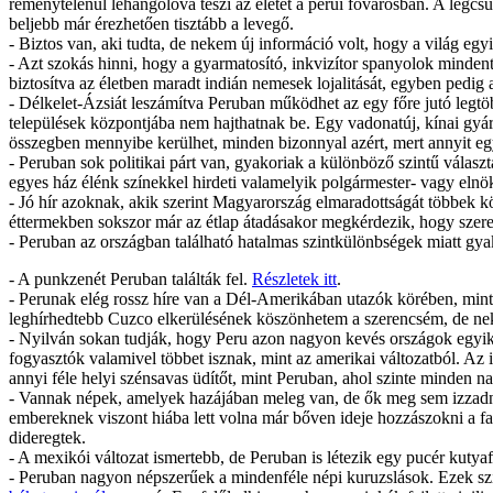
reménytelenül lehangolóvá teszi az életet a perui fővárosban. A legc
beljebb már érezhetően tisztább a levegő.
- Biztos van, aki tudta, de nekem új információ volt, hogy a világ egy
- Azt szokás hinni, hogy a gyarmatosító, inkvizítor spanyolok mindent
biztosítva az életben maradt indián nemesek lojalitását, egyben pedig a
- Délkelet-Ázsiát leszámítva Peruban működhet az egy főre jutó legt
települések központjába nem hajthatnak be. Egy vadonatúj, kínai gyártm
összegben mennyibe kerülhet, minden bizonnyal azért, mert annyit egys
- Peruban sok politikai párt van, gyakoriak a különböző szintű válasz
egyes ház élénk színekkel hirdeti valamelyik polgármester- vagy elnök
- Jó hír azoknak, akik szerint Magyarország elmaradottságát többek kö
éttermekben sokszor már az étlap átadásakor megkérdezik, hogy szeret
- Peruban az országban található hatalmas szintkülönbségek miatt gyak
- A punkzenét Peruban találták fel.
Részletek itt
.
- Perunak elég rossz híre van a Dél-Amerikában utazók körében, mint a
leghírhedtebb Cuzco elkerülésének köszönhetem a szerencsém, de ne
- Nyilván sokan tudják, hogy Peru azon nagyon kevés országok egyike, 
fogyasztók valamivel többet isznak, mint az amerikai változatból. Az i
annyi féle helyi szénsavas üdítőt, mint Peruban, ahol szinte minden
- Vannak népek, amelyek hazájában meleg van, de ők meg sem izzadna
embereknek viszont hiába lett volna már bőven ideje hozzászokni a f
dideregtek.
- A mexikói változat ismertebb, de Peruban is létezik egy pucér kutyaf
- Peruban nagyon népszerűek a mindenféle népi kuruzslások. Ezek szint