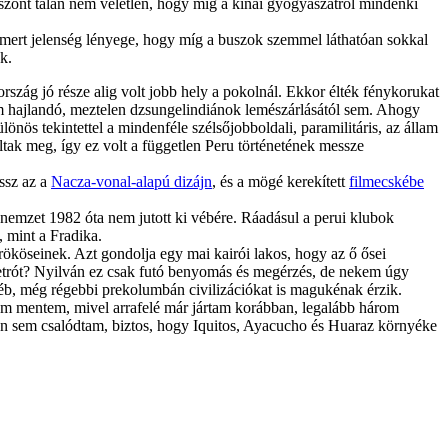
iszont talán nem véletlen, hogy míg a kínai gyógyászatról mindenki
smert jelenség lényege, hogy míg a buszok szemmel láthatóan sokkal
k.
rszág jó része alig volt jobb hely a pokolnál. Ekkor élték fénykorukat
em hajlandó, meztelen dzsungelindiánok lemészárlásától sem. Ahogy
önös tekintettel a mindenféle szélsőjobboldali, paramilitáris, az állam
ltak meg, így ez volt a független Peru történetének messze
ossz az a
Nacza-vonal-alapú dizájn
, és a mögé kerekített
filmecskébe
nemzet 1982 óta nem jutott ki vébére. Ráadásul a perui klubok
, mint a Fradika.
ököseinek. Azt gondolja egy mai kairói lakos, hogy az ő ősei
metrót? Nyilván ez csak futó benyomás és megérzés, de nekem úgy
yéb, még régebbi prekolumbán civilizációkat is magukénak érzik.
em mentem, mivel arrafelé már jártam korábban, legalább három
en sem csalódtam, biztos, hogy Iquitos, Ayacucho és Huaraz környéke