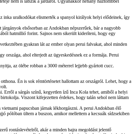
 teteje nem is látszik a járdáról. Ugyanakkor néhány háztömbbel
z inka uralkodókat elismerték a spanyol királyok helyi elődeinek, így
ált járgányok elsősorban az Andokban népszerűek, bár a nagyobb
ból hatmillió forint. Sajnos nem sikerült kideríteni, hogy egy
következtében gyakran lát az ember olyan perui falvakat, ahol minden
gy országa, ahol elterjedt az ügyeskedésnek ez a formája. Perui
yitja, az ölébe robban a 3000 méterrel lejjebb gyártott cucc.
otthona. Én is sok rémtörténetet hallottam az országról. Lehet, hogy a
olt.
 Erről a sárgás színű, kegyetlen ízű Inca Kola tehet, amiből a helyi
birtokolja. Viszont kifejezetten érdekes, hogy talán sehol nem láttam
 vietnami papucsban járnak lékhorgászni. A perui Andokban élő
ujjó pólóban ültem a buszon, amikor mellettem a kecsuák sídzsekiben
erű rontáslevételről, akár a minden bajra megoldást jelentő