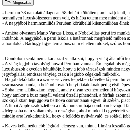
Megosztás
- Peruban 38 nap alatt átlagosan 58 dollárt költöttem, ami azt jelenti,
semmilyen luxusköltségem nem volt, és hiába tettem meg mindent a leg
- A nagyjából harmincmilliós Peruban körülbelül kilencmillióan élnek 
- Amióta olvastam Mario Vargas Llosa, a Nobel-díjas perui író munká
indiánok. A nagyjából a perui Iskola a határonnak megfelelő műben az
a homlokát. Bárhogy figyeltem a buszon mellettem ülőket, szőrös hom
- Gondolom senki nem akar azzal vitatkozni, hogy a világ államfői k
- A világ legjobb távolsági buszai Peruban vannak. Én legalábbis még 
luxusbuszok egyetlen hátulütője, hogy a jobb társaságok minden nagyv
jegyfoglalási rendszer tényleg csak a legjobb cégeknél működik.
- Ha jól dekódoltam a színes és véres képekben bővelkedő perui bulvár
származású banda, a belépni kívánó helyi fiataloknak pedig első lépéské
- Soha nem találkoztam néppel, amely olyan szemérmetlenül húgyozna 
hogy amikor a busz megáll valami útszéli pihenőnél, a férfiak azonna
szoknyáikban leguggolva bárhova csurrantanak egyet: út szélén, piaco
- A limai Apple szaküzletben a nők munkaruhája combban levágott far
- Még soha nem voltam olyan országban, ahol mindenki egyetértett vol
mindig arra lyukadtunk ki, hogy a fejlődés nyilvánvaló, és sokkal jobb
- Kevés kellemetlenebb légköri jelenség van, mint a Limára leszálló 