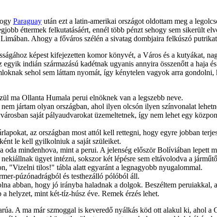
 hogy
Paraguay
után ezt a latin-amerikai országot oldottam meg a legolc
jobb éttermek felkutatásáért, ennél több pénzt sehogy sem sikerült elv
Limában. Ahogy a főváros szélén a sivatag dombjaira felkúszó putrikat n
sságához képest kifejezetten komor könyvét, a Város és a kutyákat, na
 egyik indián származású kadétnak ugyanis annyira összenőtt a haja és 
loknak sehol sem láttam nyomát, így kénytelen vagyok arra gondolni, h
özül ma Ollanta Humala perui elnöknek van a legszebb neve.
nem jártam olyan országban, ahol ilyen olcsón ilyen színvonalat lehetn
árosban saját pályaudvarokat üzemeltetnek, így nem lehet egy központi
lapokat, az országban most attól kell rettegni, hogy egyre jobban terj
nt le kell gyilkolniuk a saját szüleiket.
oda mindenhova, mint a perui. A jelenség először Bolíviában lepett m
l nekiállnak ügyet intézni, sokszor két lépésre sem eltávolodva a jármű
n, "Vizelni tilos!" tábla alatt egyaránt a legnagyobb nyugalommal.
mer-púzónadrágból és testhezálló pólóból áll.
na abban, hogy jó irányba haladnak a dolgok. Beszéltem peruiakkal, ak
 a helyzet, mint két-tíz-húsz éve. Remek érzés lehet.
garúa. A ma már szmoggal is keveredő nyálkás köd ott alakul ki, ahol a