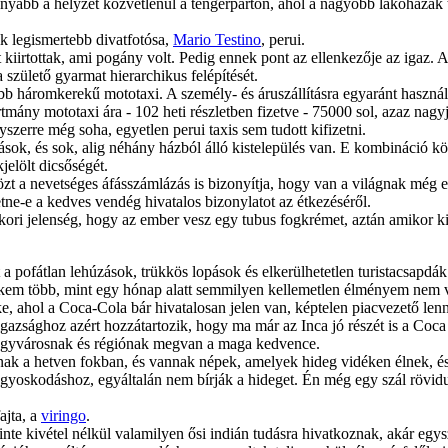
súnyább a helyzet közvetlenül a tengerparton, ahol a nagyobb lakóházak
ik legismertebb divatfotósa,
Mario Testino
, perui.
 kiirtottak, ami pogány volt. Pedig ennek pont az ellenkezője az igaz. A
 születő gyarmat hierarchikus felépítését.
öbb háromkerekű mototaxi. A személy- és áruszállításra egyaránt haszn
ány mototaxi ára - 102 heti részletben fizetve - 75000 sol, azaz nagyjá
zerre még soha, egyetlen perui taxis sem tudott kifizetni.
tások, és sok, alig néhány házból álló kistelepülés van. E kombináció 
jelölt dicsőségét.
zt a nevetséges áfásszámlázás is bizonyítja, hogy van a világnak még e
ne-e a kedves vendég hivatalos bizonylatot az étkezéséről.
ori jelenség, hogy az ember vesz egy tubus fogkrémet, aztán amikor kin
 pofátlan lehúzások, trükkös lopások és elkerülhetetlen turistacsapdák 
kem több, mint egy hónap alatt semmilyen kellemetlen élményem nem v
ahol a Coca-Cola bár hivatalosan jelen van, képtelen piacvezető lenni.
gazsághoz azért hozzátartozik, hogy ma már az Inca jó részét is a Coca 
 nagyvárosnak és régiónak megvan a maga kedvence.
k a hetven fokban, és vannak népek, amelyek hideg vidéken élnek, és
agyoskodáshoz, egyáltalán nem bírják a hideget. Én még egy szál rövid
ajta, a
viringo
.
e kivétel nélkül valamilyen ősi indián tudásra hivatkoznak, akár egysz