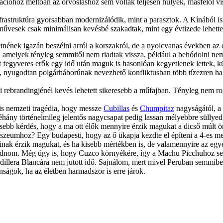
izációhoz méltóan az orvosláshoz sem voltak teljesen hülyék, másfelől v
frastruktúra gyorsabban modernizálódik, mint a parasztok. A Kínából i
dművesek csak minimálisan kevésbé szakadtak, mint egy évtizede lehette
tnének igazán beszélni arról a korszakról, de a nyolcvanas években az o
k, amelyek tényleg semmitől nem riadtak vissza, például a behódolni n
t fegyveres erők egy idő után maguk is hasonlóan kegyetlenek lettek, kül
rtó, nyugodtan polgárháborúnak nevezhető konfliktusban több tízezren ha
ikai rebrandingjénél kevés lehetett sikeresebb a műfajban. Tényleg nem r
a is nemzeti tragédia, hogy messze
Cubillas
és
Chumpitaz
nagyságától, a 
néhány történelmileg jelentős nagycsapat pedig lassan mélyebbre süllyed
sebb kérdés, hogy a ma ott élők mennyire érzik magukat a dicső múlt ör
sszeumhoz? Egy budapesti, hogy az ő ükapja kezdte el építeni a 4-es 
ainak érzik magukat, és ha kisebb mértékben is, de valamennyire az eg
maradnom. Még úgy is, hogy Cuzco környékére, így a Machu Picchuhoz s
dillera Blancára nem jutott idő. Sajnálom, mert mivel Peruban semmib
nságok, ha az életben harmadszor is erre járok.