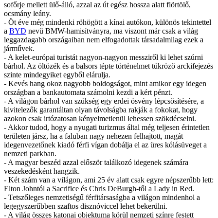
sofőrje mellett ülő-álló, azzal az út egész hossza alatt flörtölő,
ocsmány leány.
- Öt éve még mindenki röhögött a kínai autókon, különös tekintettel
a
BYD
nevű BMW-hamisítványra, ma viszont már csak a világ
leggazdagabb országaiban nem elfogadottak társadalmilag ezek a
járművek.
- A kelet-európai turistát nagyon-nagyon messziről ki lehet szúrni
bárhol. Az öltözék és a balsors tépte történelmet tükröző arckifejezés
szinte mindegyiket egyből elárulja.
- Kevés hang okoz nagyobb boldogságot, mint amikor egy idegen
országban a bankautomata számolni kezdi a kért pénzt.
- A világon bárhol van szükség egy erdei ösvény lépcsősítésére, a
kivitelezők garantáltan olyan távolságba rakják a fokokat, hogy
azokon csak irtózatosan kényelmetlenül lehessen szökdécselni.
- Akkor tudod, hogy a nyugati turizmus által még teljesen érintetlen
területen jársz, ha a faluban nagy nehezen felhajtott, magát
idegenvezetőnek kiadó férfi vígan dobálja el az üres kólásüveget a
nemzeti parkban.
- A magyar beszéd azzal először találkozó idegenek számára
veszekedésként hangzik.
- Két szám van a világon, ami 25 év alatt csak egyre népszerűbb lett:
Elton Johntól a Sacrifice és Chris DeBurgh-től a Lady in Red.
- Tetszőleges nemzetiségű férfitársaságba a világon mindenhol a
legegyszerűbben szaftos disznóviccel lehet bekerülni.
- A világ összes katonai objektuma körül nemzeti színre festett