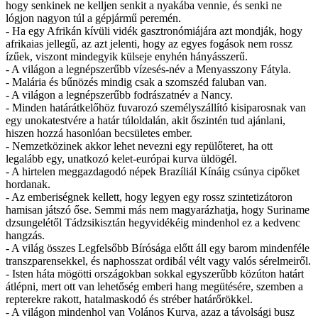
hogy senkinek ne kelljen senkit a nyakába vennie, és senki ne
lógjon nagyon túl a gépjármű peremén.
- Ha egy Afrikán kívüli vidék gasztronómiájára azt mondják, hogy
afrikaias jellegű, az azt jelenti, hogy az egyes fogások nem rossz
ízűek, viszont mindegyik külseje enyhén hányásszerű.
- A világon a legnépszerűbb vízesés-név a Menyasszony Fátyla.
- Malária és bűnözés mindig csak a szomszéd faluban van.
- A világon a legnépszerűbb fodrászatnév a Nancy.
- Minden határátkelőhöz fuvarozó személyszállító kisiparosnak van
egy unokatestvére a határ túloldalán, akit őszintén tud ajánlani,
hiszen hozzá hasonlóan becsületes ember.
- Nemzetközinek akkor lehet nevezni egy repülőteret, ha ott
legalább egy, unatkozó kelet-európai kurva üldögél.
- A hirtelen meggazdagodó népek Brazíliál Kínáig csúnya cipőket
hordanak.
- Az emberiségnek kellett, hogy legyen egy rossz szintetizátoron
hamisan játszó őse. Semmi más nem magyarázhatja, hogy Suriname
dzsungelétől Tádzsikisztán hegyvidékéig mindenhol ez a kedvenc
hangzás.
- A világ összes Legfelsőbb Bírósága előtt áll egy barom mindenféle
transzparensekkel, és naphosszat ordibál vélt vagy valós sérelmeiről.
- Isten háta mögötti országokban sokkal egyszerűbb közúton határt
átlépni, mert ott van lehetőség emberi hang megütésére, szemben a
repterekre rakott, hatalmaskodó és stréber határőrökkel.
- A világon mindenhol van Volános Kurva, azaz a távolsági busz