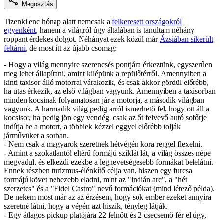
Megosztás
Tizenkilenc hónap alatt nemcsak a
felkeresett országokról
egyenként
, hanem a világról úgy általában is tanultam néhány
roppant érdekes dolgot. Néhányat ezek közül már
Ázsiában sikerült
feltárni
, de most itt az újabb csomag:
- Hogy a világ mennyire szerencsés pontjára érkeztünk, egyszerűen
meg lehet állapítani, amint kilépünk a repülőtérről. Amennyiben a
kinti taxisor álló motorral várakozik, és csak akkor gördül előrébb,
ha utas érkezik, az első világban vagyunk. Amennyiben a taxisorban
minden kocsinak folyamatosan jár a motorja, a második világban
vagyunk. A harmadik világ pedig arról ismerhető fel, hogy ott áll a
kocsisor, ha pedig jön egy vendég, csak az őt felvevő autó sofőrje
indítja be a motort, a többiek kézzel eggyel előrébb tolják
járművüket a sorban.
- Nem csak a magyarok szeretnek hétvégén kora reggel flexelni.
- Amint a szokatlantól eltérű formájú sziklát lát, a világ összes népe
megvadul, és elkezdi ezekbe a legnevetségesebb formákat belelátni.
Ennek részben turizmus-élénkítő célja van, hiszen egy furcsa
formájú követ nehezebb eladni, mint az "indián arc", a "hét
szerzetes" és a "Fidel Castro" nevű formációkat (mind létező példa).
De nekem most már az az érzésem, hogy sok ember ezeket annyira
szeretné látni, hogy a végén azt hiszik, tényleg látják.
- Egy átlagos pickup platójára 22 felnőtt és 2 csecsemő fér el úgy,