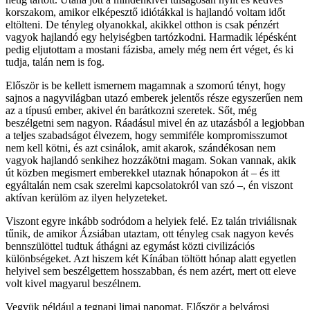
korszakom, amikor elképesztő idiótákkal is hajlandó voltam időt
eltölteni. De tényleg olyanokkal, akikkel otthon is csak pénzért
vagyok hajlandó egy helyiségben tartózkodni. Harmadik lépésként
pedig eljutottam a mostani fázisba, amely még nem ért véget, és ki
tudja, talán nem is fog.
Először is be kellett ismernem magamnak a szomorú tényt, hogy
sajnos a nagyvilágban utazó emberek jelentős része egyszerűen nem
az a típusú ember, akivel én barátkozni szeretek. Sőt, még
beszélgetni sem nagyon. Ráadásul mivel én az utazásból a legjobban
a teljes szabadságot élvezem, hogy semmiféle kompromisszumot
nem kell kötni, és azt csinálok, amit akarok, szándékosan nem
vagyok hajlandó senkihez hozzákötni magam. Sokan vannak, akik
út közben megismert emberekkel utaznak hónapokon át – és itt
egyáltalán nem csak szerelmi kapcsolatokról van szó –, én viszont
aktívan kerülöm az ilyen helyzeteket.
Viszont egyre inkább sodródom a helyiek felé. Ez talán triviálisnak
tűnik, de amikor Ázsiában utaztam, ott tényleg csak nagyon kevés
bennszülöttel tudtuk áthágni az egymást közti civilizációs
különbségeket. Azt hiszem két Kínában töltött hónap alatt egyetlen
helyivel sem beszélgettem hosszabban, és nem azért, mert ott eleve
volt kivel magyarul beszélnem.
Vegyük például a tegnapi limai napomat. Először a belvárosi