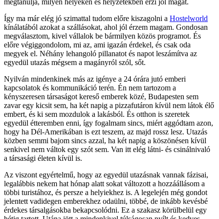
megtanulja, milyen helyeken és helyzetekben érzi jól magát.
Így ma már elég jó szimattal tudom előre kiszagolni a
Hostelworld
kínálatából azokat a szállásokat, ahol jól érzem magam. Gondosan
megválasztom, kivel vállalok be bármilyen közös programot. És
előre végiggondolom, mi az, ami igazán érdekel, és csak oda
megyek el. Néhány lehangoló pillanatot és napot leszámítva az
egyedül utazás mégsem a magányról szól, sőt.
Nyilván mindenkinek más az igénye a 24 órára jutó emberi
kapcsolatok és kommunikáció terén. Én nem tartozom a
kényszeresen társaságot kereső emberek közé, Budapesten sem
zavar egy kicsit sem, ha két napig a pizzafutáron kívül nem látok élő
embert, és ki sem mozdulok a lakásból. És otthon is szeretek
egyedül étteremben enni, így fogalmam sincs, miért aggódtam azon,
hogy ha Dél-Amerikában is ezt teszem, az majd rossz lesz. Utazás
közben semmi bajom sincs azzal, ha két napig a köszönésen kívül
senkivel nem váltok egy szót sem. Van itt elég látni- és csinálnivaló
a társasági életen kívül is.
Az viszont egyértelmű, hogy az egyedül utazásnak vannak fázisai,
legalábbis nekem hat hónap alatt sokat változott a hozzáállásom a
többi turistához, és persze a helyiekhez is. A legelején még gondot
jelentett vadidegen emberekhez odaülni, többé, de inkább kevésbé
érdekes társalgásokba bekapcsolódni. Ez a szakasz körülbelül egy
hétig tartott. Utána jött a mindenkivel túlságosan nyílt és kedves