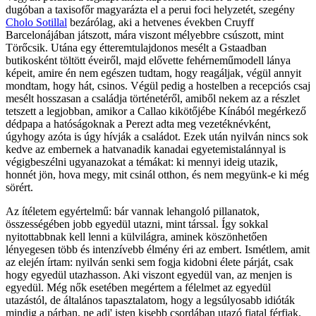
dugóban a taxisofőr magyarázta el a perui foci helyzetét, szegény
Cholo Sotillal
bezárólag, aki a hetvenes években Cruyff
Barcelonájában játszott, mára viszont mélyebbre csúszott, mint
Törőcsik. Utána egy étteremtulajdonos mesélt a Gstaadban
butikosként töltött éveiről, majd elővette fehérneműmodell lánya
képeit, amire én nem egészen tudtam, hogy reagáljak, végül annyit
mondtam, hogy hát, csinos. Végül pedig a hostelben a recepciós csaj
mesélt hosszasan a családja történetéről, amiből nekem az a részlet
tetszett a legjobban, amikor a Callao kikötőjébe Kínából megérkező
dédpapa a hatóságoknak a Perezt adta meg vezetéknévként,
úgyhogy azóta is úgy hívják a családot. Ezek után nyilván nincs sok
kedve az embernek a hatvanadik kanadai egyetemistalánnyal is
végigbeszélni ugyanazokat a témákat: ki mennyi ideig utazik,
honnét jön, hova megy, mit csinál otthon, és nem megyünk-e ki még
sörért.
Az ítéletem egyértelmű: bár vannak lehangoló pillanatok,
összességében jobb egyedül utazni, mint társsal. Így sokkal
nyitottabbnak kell lenni a külvilágra, aminek köszönhetően
lényegesen több és intenzívebb élmény éri az embert. Ismétlem, amit
az elején írtam: nyilván senki sem fogja kidobni élete párját, csak
hogy egyedül utazhasson. Aki viszont egyedül van, az menjen is
egyedül. Még nők esetében megértem a félelmet az egyedül
utazástól, de általános tapasztalatom, hogy a legsúlyosabb idióták
mindig a párban, ne adj' isten kisebb csordában utazó fiatal férfiak.