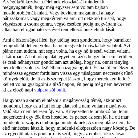
A végükről kezdve a félelmek eloszlatását mindenkit
megnyugtatnék, hogy még egyszer sem voltam bajban
mosdóproblémák miatt. Vagy bevittem magammal a nagy
hátizsákomat, vagy megkértem valami ott dekkoló turistát, hogy
vigyázzon a csomagomra, végső esetben pedig megvártam az
általában elfogadható vécével rendelkező busz elindulását.
Ami a biztonságot illeti, így utólag nem gondolom, hogy bármikor
nyugodtabb lettem volna, ha nem egyedül mászkálok valahol. Azt
pláne nem tudom, mit segít volna, ha egy nő is sétál velem valami
sikátorban. A hat hónap alatt egyetlen rázós helyzetbe sem kerültem,
és csak néhányszor gondoltam azt utólag, hogy na, onnét tényleg
nem kellett volna vaksötétben hazagyalogolni. És ha jól emlékszem,
mindössze egyszer fordultam vissza egy túlságosan neccesnek tűnő
környék előtt, de itt az is szerepet játszott, hogy meredeken felfelé
kellett volna gyalogolni a tűző napon, én pedig még nem hevertem
ki az előző napi
valparaísói bulit
.
Ha gyorsan akarom elintézni a magányosság-témát, akkor azt
mondom, hogy ez a hat hónap alatt soha nem voltam magányos.
Valójában nem teljesen így van. Kifejezetten lelombozó tud lenni
megérkezni egy tök üres hostelbe, és persze az sem jó, ha ott már
mindenki országos cimborája mindenkinek. Az meg pláne nem, ha
első ránézésre látszik, hogy mindenki elképesztően nagy köcsög. De
az egyedül utazás pont arról is szól, hogy az ember fokozatosan