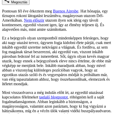
Megosztás
Pontosan fél éve érkeztem meg
Buenos Airesbe
. Hat hónapja, egy
tíznapos rokoni látogatást leszámítva, magányosan utazom Dél-
Amerikában.
Nem először
utazom ilyen sok ideig egy távoli
kontinensen, egyedül viszont igen, így az élmény teljesen új. És
alapvetően más, mint amire számítottam.
Ez a bejegyzés olyan szempontból mindenképpen felesleges, hogy
aki nagy utazást tervez, úgysem fogja kidobni élete párját, csak mert
inkább egyedül szeretne nekivágni a világnak. És fordítva, az sem
fog magának társat beszerezni, aki egyedül van, viszont inkább
párosban fedezné fel az ismeretlent. Sőt, úgyis olyan kevés magyar
utazik, hogy ennek a bejegyzésnek eleve nincs értelme, de ebbe már
végképp ne menjünk bele. Inkább maradjunk abban, hogy mivel
abban a viszonylag különleges pozícióban vagyok, hogy az
egzotikus utazás szóló és és vegyespáros módját is próbáltam már,
van elég tapasztalatom ahhoz, hogy összehasonlítsak, elemezzek és
ítéletet mondjak.
Most visszaolvasva a még indulás előtt írt, az egyedül utazással
kapcsolatos félelmeket
taglaló blogpostot
, röhögnöm kell a saját
fogalmatlanságomon. Abban leginkább a biztonságon, a
magányosságon, valamint azon paráztam, hogy ki fog vigyázni a
hátizsákomra, míg én a vécén ülök valami vidéki buszpályaudvaron.