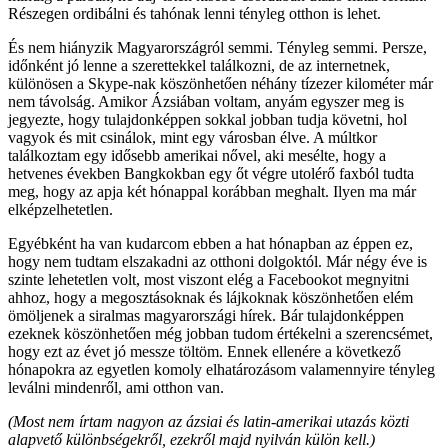
Részegen ordibálni és tahónak lenni tényleg otthon is lehet.
És nem hiányzik Magyarországról semmi. Tényleg semmi. Persze,
időnként jó lenne a szerettekkel találkozni, de az internetnek,
különösen a Skype-nak köszönhetően néhány tízezer kilométer már
nem távolság. Amikor Ázsiában voltam, anyám egyszer meg is
jegyezte, hogy tulajdonképpen sokkal jobban tudja követni, hol
vagyok és mit csinálok, mint egy városban élve. A múltkor
találkoztam egy idősebb amerikai nővel, aki mesélte, hogy a
hetvenes években Bangkokban egy őt végre utolérő faxból tudta
meg, hogy az apja két hónappal korábban meghalt. Ilyen ma már
elképzelhetetlen.
Egyébként ha van kudarcom ebben a hat hónapban az éppen ez,
hogy nem tudtam elszakadni az otthoni dolgoktól. Már négy éve is
szinte lehetetlen volt, most viszont elég a Facebookot megnyitni
ahhoz, hogy a megosztásoknak és lájkoknak köszönhetően elém
ömöljenek a siralmas magyarországi hírek. Bár tulajdonképpen
ezeknek köszönhetően még jobban tudom értékelni a szerencsémet,
hogy ezt az évet jó messze töltöm. Ennek ellenére a következő
hónapokra az egyetlen komoly elhatározásom valamennyire tényleg
leválni mindenről, ami otthon van.
(Most nem írtam nagyon az ázsiai és latin-amerikai utazás közti
alapvető különbségekről, ezekről majd nyilván külön kell.)