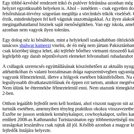
Egy többé-kevésbé rendezett trikó és pulóver felrántása azonban még
helyzet egzotikusabb helyeken is. Ahol – ismétlem – csak egyetlen 
felsőruházat-törvény szigorúan megtiltja a sörcímkés trikók viselésé
érzik, mindenképpen fel kell vágniuk utazottságukkal. Az ilyen alakok
megingathatatlanul hisznek saját menőségükben. Van egy iskola, amel
azonban nem vagyok ilyen toleráns.
Egy dolog néz ki bénábban, mint a helyieknél szakadtabban öltözködő tur
tanácsos
shalwar kameezt
viselni, de én még nem jártam Pakisztánban
csak közröhej tárgya lehet, aki tejfehér bőréhez vietnami rizsszedő kal
legfeljebb egy darab népművészeti elemeket felvonultató ruhadarabot vis
A csillagok szerencsés együttállásának köszönhetően az aktuális nyuga
atlétatrikóban és valami borzalmasan drága napszemüvegben ugyanúgy 
vagyunk félmeztelenül, illetve a hölgyek esetében bikinifelsőben. Na
legsúlyosabb divatkatasztrófának én éppen ezt tartom, amikor megtéve
Nem ülünk be éttermekbe félmeztelenül enni. Nem utazunk tömegközl
2-ben.
Otthon legalább fejfedőt nem kell hordani, ahol viszont nagyon süt a
turisták esetében, amennyiben tényleg praktikus okokra visszavezethe
Eszébe ne jusson senkinek keménykalapot, cowboykalapot, széles kar
említett 2008-as Kathmandui Turistazsinaton egy többnemzetiségű mun
uraságokat leszámítva csak rajtuk áll jól. Később azonban a magyar kü
fejfedők listájára helyezte.