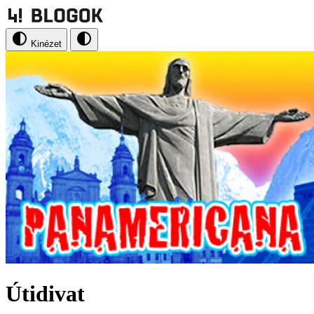
Kinézet
Útidivat