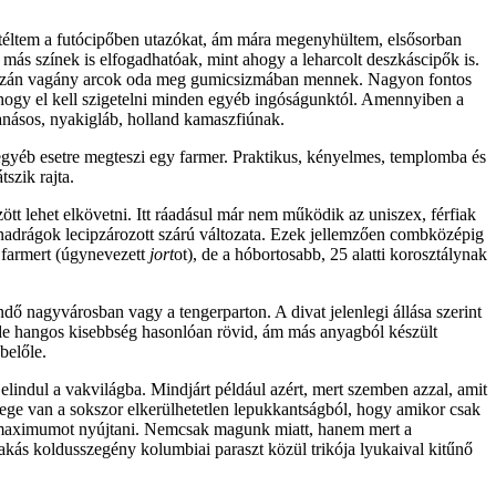
lítéltem a futócipőben utazókat, ám mára megenyhültem, elsősorban
más színek is elfogadhatóak, mint ahogy a leharcolt deszkáscipők is.
z igazán vagány arcok oda meg gumicsizmában mennek. Nagyon fontos
hogy el kell szigetelni minden egyéb ingóságunktól. Amennyiben a
anásos, nyakigláb, holland kamaszfiúnak.
gyéb esetre megteszi egy farmer. Praktikus, kényelmes, templomba és
szik rajta.
tt lehet elkövetni. Itt ráadásul már nem működik az uniszex, férfiak
anadrágok lecipzározott szárú változata. Ezek jellemzően combközépig
 farmert (úgynevezett
jort
ot), de a hóbortosabb, 25 alatti korosztálynak
dő nagyvárosban vagy a tengerparton. A divat jelenlegi állása szerint
ő, de hangos kisebbség hasonlóan rövid, ám más anyagból készült
belőle.
elindul a vakvilágba. Mindjárt például azért, mert szemben azzal, amit
elege van a sokszor elkerülhetetlen lepukkantságból, hogy amikor csak
éges maximumot nyújtani. Nemcsak magunk miatt, hanem mert a
akás koldusszegény kolumbiai paraszt közül trikója lyukaival kitűnő