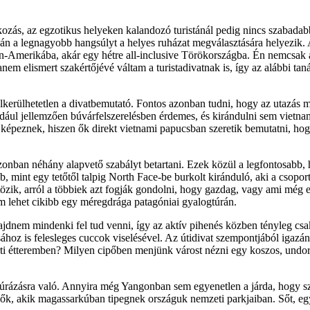
akozás, az egzotikus helyeken kalandozó turistánál pedig nincs szabad
án a legnagyobb hangsúlyt a helyes ruházat megválasztására helyezik.
tin-Amerikába, akár egy hétre all-inclusive Törökországba. Én nemcsa
nem elismert szakértőjévé váltam a turistadivatnak is, így az alábbi ta
 elkerülhetetlen a divatbemutató. Fontos azonban tudni, hogy az utazás
dául jellemzően búvárfelszerelésben érdemes, és kirándulni sem vietn
lt képeznek, hiszen ők direkt vietnami papucsban szeretik bemutatni, h
onban néhány alapvető szabályt betartani. Ezek közül a legfontosabb, ho
b, mint egy tetőtől talpig North Face-be burkolt kiránduló, aki a csopo
ltözik, arról a többiek azt fogják gondolni, hogy gazdag, vagy ami még 
m lehet cikibb egy méregdrága patagóniai gyalogtúrán.
majdnem mindenki fel tud venni, így az aktív pihenés közben tényleg csak
oz is felesleges cuccok viselésével. Az útidivat szempontjából igazá
rti étteremben? Milyen cipőben menjünk várost nézni egy koszos, undorí
túrázásra való. Annyira még Yangonban sem egyenetlen a járda, hogy szü
ők, akik magassarkúban tipegnek országuk nemzeti parkjaiban. Sőt, egy