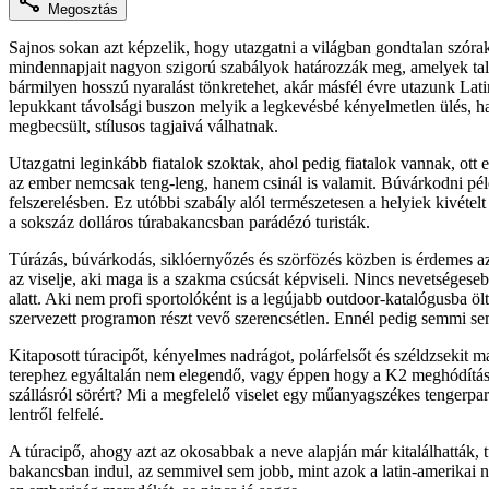
Megosztás
Sajnos sokan azt képzelik, hogy utazgatni a világban gondtalan szór
mindennapjait nagyon szigorú szabályok határozzák meg, amelyek tal
bármilyen hosszú nyaralást tönkretehet, akár másfél évre utazunk La
lepukkant távolsági buszon melyik a legkevésbé kényelmetlen ülés, ha
megbecsült, stílusos tagjaivá válhatnak.
Utazgatni leginkább fiatalok szoktak, ahol pedig fiatalok vannak, ott
az ember nemcsak teng-leng, hanem csinál is valamit. Búvárkodni pél
felszerelésben. Ez utóbbi szabály alól természetesen a helyiek kivéte
a sokszáz dolláros túrabakancsban parádézó turisták.
Túrázás, búvárkodás, siklóernyőzés és szörfözés közben is érdemes az
az viselje, aki maga is a szakma csúcsát képviseli. Nincs nevetségeseb
alatt. Aki nem profi sportolóként is a legújabb outdoor-katalógusba ö
szervezett programon részt vevő szerencsétlen. Ennél pedig semmi se
Kitaposott túracipőt, kényelmes nadrágot, polárfelsőt és széldzsekit 
terephez egyáltalán nem elegendő, vagy éppen hogy a K2 meghódításáh
szállásról sörért? Mi a megfelelő viselet egy műanyagszékes tengerpa
lentről felfelé.
A túracipő, ahogy azt az okosabbak a neve alapján már kitalálhatták, 
bakancsban indul, az semmivel sem jobb, mint azok a latin-amerikai n