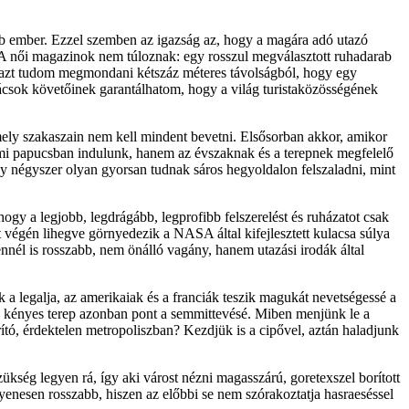
abb ember. Ezzel szemben az igazság az, hogy a magára adó utazó
 A női magazinok nem túloznak: egy rosszul megválasztott ruhadarab
k azt tudom megmondani kétszáz méteres távolságból, hogy egy
nácsok követőinek garantálhatom, hogy a világ turistaközösségének
 mely szakaszain nem kell mindent bevetni. Elsősorban akkor, amikor
ami papucsban indulunk, hanem az évszaknak és a terepnek megfelelő
ogy négyszer olyan gyorsan tudnak sáros hegyoldalon felszaladni, mint
gy a legjobb, legdrágább, legprofibb felszerelést és ruházatot csak
rt végén lihegve görnyedezik a NASA által kifejlesztett kulacsa súlya
ennél is rosszabb, nem önálló vagány, hanem utazási irodák által
 a legalja, az amerikaiak és a franciák teszik magukát nevetségessé a
n kényes terep azonban pont a semmittevésé. Miben menjünk le a
tó, érdektelen metropoliszban? Kezdjük is a cipővel, aztán haladjunk
kség legyen rá, így aki várost nézni magasszárú, goretexszel borított
enesen rosszabb, hiszen az előbbi se nem szórakoztatja hasraeséssel