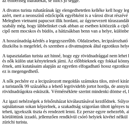
az emberiség maradékát, se nincs jó segge.
A divatos turista ruhatárának így elengedhetetlen kelléke kell hogy 
azért, mert a neonszínű edzőcipők egyébként is a városi divat részév
Melegben vietnami papucsot illik hordani, az úgynevezett túraszand
szabály még, hogy lábbelinket csak abban az esetben kötözzük a cip
cipő nem mocskos és büdös, a hátizsákban benn van a helye, különben
A hosszúnadrág-kérdés a legegyszerűbb. Oldalzsebes, lecipzározható
diszkóba is megefelel, és szemben a divatmajmok által egzotikus helyen
A tapasztalatlan turista azt hinné, hogy egy rövidnadrággal nem lehet
és nők külön utat kénytelenek járni. Az előbbieknek egy fokkal könn
érnek, ami kutatásaim alapján az egyetlen elfogadható hossz egzoti
ez is megengedhető.
A nők pechére ez a lecipzározott megoldás számukra tilos, mivel kirán
a turistanők 99 százaléka a lehető legrövidebb jortot hordja, de anny
rövidnadrágokra esküszik. Vérmérséklete szerint mindenki döntse el, h
Az igazi nehézségek a felsőruházat kiválasztásával kezdődnek. Súlyos 
sajnálatosan sokan képzelnek, a szakadtság szigorúan tiltott igényes 
teheti, igyekszik tiszta és rendezett lenni. Ez persze egyre nehezebb
körülöttünk izzadó, jellemzően rendkívül csóró helyiek kivétel nélkü
zürichi turista.