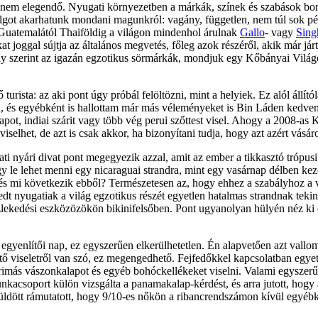
 nem elegendő. Nyugati környezetben a márkák, színek és szabások bon
dolgot akarhatunk mondani magunkról: vagány, független, nem túl sok p
t. Guatemalától Thaiföldig a világon mindenhol árulnak
Gallo
- vagy
Sing
at joggal sújtja az általános megvetés, főleg azok részéről, akik már 
y szerint az igazán egzotikus sörmárkák, mondjuk egy Kőbányai Világo
ista: az aki pont úgy próbál felöltözni, mint a helyiek. Ez alól állítól
, és egyébként is hallottam már más véleményeket is Bin Láden kedven
apot, indiai szárit vagy több vég perui szőttest visel. Ahogy a 2008-as 
elhet, de azt is csak akkor, ha bizonyítani tudja, hogy azt azért vásáro
ti nyári divat pont megegyezik azzal, amit az ember a tikkasztó trópusi
le lehet menni egy nicaraguai strandra, mint egy vasárnap délben kez
 és mi következik ebből? Természetesen az, hogy ehhez a szabályhoz a v
dt nyugatiak a világ egzotikus részét egyetlen hatalmas strandnak teki
ekedési eszközözökön bikinifelsőben. Pont ugyanolyan hülyén néz ki
z egyenlítői nap, ez egyszerűen elkerülhetetlen. Én alapvetően azt val
tő viseletről van szó, ez megengedhető. Fejfedőkkel kapcsolatban egyet
imás vászonkalapot és egyéb bohóckellékeket viselni. Valami egyszerű 
kacsoport külön vizsgálta a panamakalap-kérdést, és arra jutott, hogy
ldött rámutatott, hogy 9/10-es nőkön a ribancrendszámon kívül egyébként 