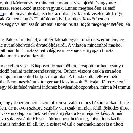
yolult kódrendszere mindent elmond a viselőjéről, és ugyanez a
énzzel rendelkező utazók vagyunk. Ennek megfelelően az első
ha
-emblémás trikókat, ezeket azonban csak azok viselik, akik úgy
jártak Guatemalán és Thaiföldön kívül, aminek köszönhetően
s vagy valami szaúd-arábiai alkoholos ital logói megengedhetőek, én
ag Pakisztán kivétel, ahol férfiaknak egyes források szerint tényleg
c nyaralóhelyének divatelőírásairól. A világon mindenhol máshol
Kathmandui Turistazsinat világosan leszögezte, nyugati turista
lta, mert kurvára fázott.
 melegben visel. Kitaposott tornacipőben, levágott jortban, csúnya
dődő berlini technorendezvényre. Otthon viszont csak a strandon
ilágon mindenhol tartjuk magunkat. A turisták által elkövethető
ntik. Nem mászkálunk tengerparti kisvárosok főutcáján félmeztelenül.
 egy bikinifelső valami indonéz bevásárlóközpontban, mint a Mammut
lom, hogy fehér emberen semmi keresnivalója nincs bézbólsapkának, de
len, de nagyon szigorú szabály van csak: minden feltűnősködés tilos.
vászonkalap, aminek kellően árnyékol a karimája, és kész. A már
 az csak legalább 9/10-es nőkön engedhető meg, mivel idős karibi
is minden jól áll, így a zsinat végül a panamakalapot is a tiltott