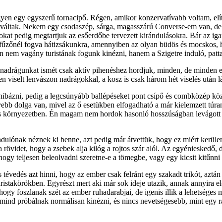
legyen egy egyszerű tornacipő. Régen, amikor konzervatívabb voltam, e
é váltak. Nekem egy csodaszép, sárga, magasszárú Converse-em van, de 
álokat pedig megtartjuk az esőerdőbe tervezett kirándulásokra. Bár a
őfűzőnél fogva hátizsákunkra, amennyiben az olyan büdös és mocskos, 
 nem vagány turistának fogunk kinézni, hanem a Szigetre induló, patt
 nadrágunkat ismét csak aktív pihenéshez hordjuk, minden, de minden e
 viselt lenvászon nadrágokkal, a kosz is csak három hét viselés után lát
 hibázni, pedig a legcsúnyább ballépéseket pont csípő és combközép közö
yebb dolga van, mivel az ő esetükben elfogadható a már kielemzett túr
kus környezetben. Én magam nem hordok hasonló hosszúságban levágott
dulónak néznek ki benne, azt pedig már átvettük, hogy ez miért kerülen
ira rövidet, hogy a zsebek alja kilóg a rojtos szár alól. Az egyéniesked
ogy teljesen beleolvadni szeretne-e a tömegbe, vagy egy kicsit kitűnni 
tévedés azt hinni, hogy az ember csak felránt egy szakadt trikót, aztán 
turistakörökben. Egyrészt mert aki már sok ideje utazik, annak annyira 
, ahogy foszlanak szét az ember ruhadarabjai, de igenis illik a lehets
l mind próbálnak normálisan kinézni, és nincs nevetségesebb, mint egy r