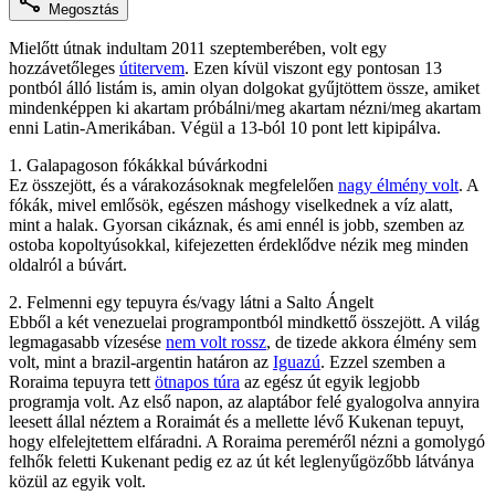
Megosztás
Mielőtt útnak indultam 2011 szeptemberében, volt egy
hozzávetőleges
útitervem
. Ezen kívül viszont egy pontosan 13
pontból álló listám is, amin olyan dolgokat gyűjtöttem össze, amiket
mindenképpen ki akartam próbálni/meg akartam nézni/meg akartam
enni Latin-Amerikában. Végül a 13-ból 10 pont lett kipipálva.
1. Galapagoson fókákkal búvárkodni
Ez összejött, és a várakozásoknak megfelelően
nagy élmény volt
. A
fókák, mivel emlősök, egészen máshogy viselkednek a víz alatt,
mint a halak. Gyorsan cikáznak, és ami ennél is jobb, szemben az
ostoba kopoltyúsokkal, kifejezetten érdeklődve nézik meg minden
oldalról a búvárt.
2. Felmenni egy tepuyra és/vagy látni a Salto Ángelt
Ebből a két venezuelai programpontból mindkettő összejött. A világ
legmagasabb vízesése
nem volt rossz
, de tizede akkora élmény sem
volt, mint a brazil-argentin határon az
Iguazú
. Ezzel szemben a
Roraima tepuyra tett
ötnapos túra
az egész út egyik legjobb
programja volt. Az első napon, az alaptábor felé gyalogolva annyira
leesett állal néztem a Roraimát és a mellette lévő Kukenan tepuyt,
hogy elfelejtettem elfáradni. A Roraima pereméről nézni a gomolygó
felhők feletti Kukenant pedig ez az út két leglenyűgözőbb látványa
közül az egyik volt.