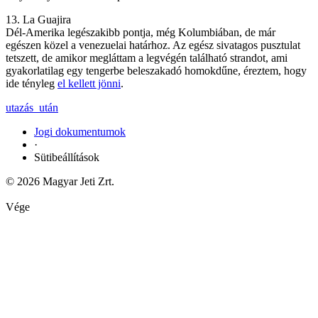
13. La Guajira
Dél-Amerika legészakibb pontja, még Kolumbiában, de már
egészen közel a venezuelai határhoz. Az egész sivatagos pusztulat
tetszett, de amikor megláttam a legvégén található strandot, ami
gyakorlatilag egy tengerbe beleszakadó homokdűne, éreztem, hogy
ide tényleg
el kellett jönni
.
utazás_után
Jogi dokumentumok
·
Sütibeállítások
© 2026 Magyar Jeti Zrt.
Vége