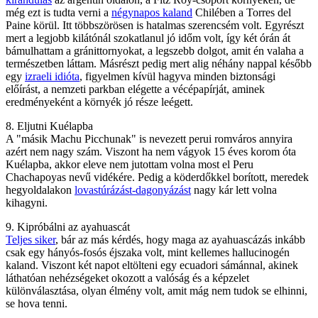
még ezt is tudta verni a
négynapos kaland
Chilében a Torres del
Paine körül. Itt többszörösen is hatalmas szerencsém volt. Egyrészt
mert a legjobb kilátónál szokatlanul jó időm volt, így két órán át
bámulhattam a gránittornyokat, a legszebb dolgot, amit én valaha a
természetben láttam. Másrészt pedig mert alig néhány nappal később
egy
izraeli idióta
, figyelmen kívül hagyva minden biztonsági
előírást, a nemzeti parkban elégette a vécépapírját, aminek
eredményeként a környék jó része leégett.
8. Eljutni Kuélapba
A "másik Machu Picchunak" is nevezett perui romváros annyira
azért nem nagy szám. Viszont ha nem vágyok 15 éves korom óta
Kuélapba, akkor eleve nem jutottam volna most el Peru
Chachapoyas nevű vidékére. Pedig a köderdőkkel borított, meredek
hegyoldalakon
lovastúrázást-dagonyázást
nagy kár lett volna
kihagyni.
9. Kipróbálni az ayahuascát
Teljes siker
, bár az más kérdés, hogy maga az ayahuascázás inkább
csak egy hányós-fosós éjszaka volt, mint kellemes hallucinogén
kaland. Viszont két napot eltölteni egy ecuadori sámánnal, akinek
láthatóan nehézségeket okozott a valóság és a képzelet
különválasztása, olyan élmény volt, amit mág nem tudok se elhinni,
se hova tenni.