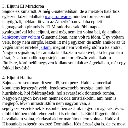
3. Eljutni El Miradorba
Sajnos ez kimaradt. A még Guatemalában, de a mexikói határhoz
egészen közel található
maja romváros
minden forrás szerint
lenyűgöző, például itt van az Amerikában valaha épített
legmagasabb piramis is. El Miradorba csak több napos
gyalogtúrával lehet eljutni, ami még nem lett volna baj, de amikor
karácsonykor voltam
Guatemalában, nem volt rá időm. Úgy voltam
vele, hogy nem sürgős, leszek itt még egyszer, de aztán amikor az út
végén ismét errefelé
jártam
, megint nem volt elég időm a kalandra.
Nagyon sajnálom, bár amióta találkoztam valakivel, aki lenyomta a
túrát, és a harmadik nap estéjén, amikor először volt alkalom
fürdésre, körülbelül negyven kullancsot talált az ágyékában, már egy
fokkal kevésbé.
4. Eljutni Haitira
Sajnos erre sem maradt sem idő, sem pénz. Haiti az amerikai
kontinens legszegényebb, legelcseszettebb országa, amit hol
hurrikánok, hol földrengések, hol zavargások döntenek romba.
Nagyon-nagyon kevesen mennek oda turistáskodni, ami nem is
meglepő, lévén infrastruktúra nem nagyon van, a
segélyszervezeteknek köszönhetően az árak nagyon magasak, és az
utóbbi időben több fehér embert is elraboltak. Ettől függetlenül én
bevállaltam volna, ráadásul akkor már átmentem volna a Haitival
Hispaniola szigetén osztozó Dominikai Köztársaságba is, de ez most