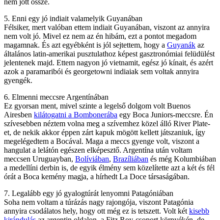
nem jött össze.
5. Enni egy jó indiait valamelyik Guyanában
Félsiker, mert valóban ettem indiait Guyanában, viszont az annyira
nem volt jó. Mivel ez nem az én hibám, ezt a pontot megadom
magamnak. És azt egyébként is jól sejtettem, hogy a
Guyanák
az
általános latin-amerikai pusztulathoz képest gasztronómiai felüdülést
jelentenek majd. Ettem nagyon jó vietnamit, egész jó kínait, és azért
azok a paramaribói és georgetowni indiaiak sem voltak annyira
gyengék.
6. Elmenni meccsre Argentínában
Ez gyorsan ment, mivel szinte a legelső dolgom volt Buenos
Airesben
kilátogatni a Bombonerába
egy Boca Juniors-meccsre. Én
szívesebben néztem volna meg a szívemhez közel álló River Plate-
et, de nekik akkor éppen zárt kapuk mögött kellett játszaniuk, így
megelégedtem a Bocával. Maga a meccs gyenge volt, viszont a
hangulat a lelátón egészen elképesztő. Argentína után voltam
meccsen Uruguayban,
Bolíviában
,
Brazíliában
és még Kolumbiában
a medellíni derbin is, de egyik élmény sem közelítette azt a két és fél
órát a Boca kemény magja, a hírhedt La Doce társaságában.
7. Legalább egy jó gyalogtúrát lenyomni Patagóniában
Soha nem voltam a túrázás nagy rajongója, viszont Patagónia
annyira csodálatos hely, hogy ott még ez is tetszett. Volt két
kisebb
kirándulás
az argentin oldalon, a Fitz Roy-csoport környékén, de