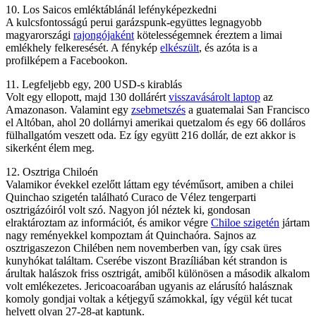
10. Los Saicos emléktáblánál lefényképezkedni
A kulcsfontosságú perui garázspunk-együttes legnagyobb
magyarországi
rajongójaként
kötelességemnek éreztem a limai
emlékhely felkeresését. A fénykép
elkészült
, és azóta is a
profilképem a Facebookon.
11. Legfeljebb egy, 200 USD-s kirablás
Volt egy ellopott, majd 130 dollárért
visszavásárolt laptop
az
Amazonason. Valamint egy
zsebmetszés
a guatemalai San Francisco
el Altóban, ahol 20 dollárnyi amerikai quetzalom és egy 66 dolláros
fülhallgatóm veszett oda. Ez így együtt 216 dollár, de ezt akkor is
sikerként élem meg.
12. Osztriga Chiloén
Valamikor évekkel ezelőtt láttam egy tévéműsort, amiben a chilei
Quinchao szigetén található Curaco de Vélez tengerparti
osztrigázóiról volt szó. Nagyon jól néztek ki, gondosan
elraktároztam az információt, és amikor végre
Chiloe szigetén
jártam
nagy reményekkel kompoztam át Quinchaóra. Sajnos az
osztrigaszezon Chilében nem novemberben van, így csak üres
kunyhókat találtam. Cserébe viszont Brazíliában két strandon is
árultak halászok friss osztrigát, amiből különösen a második alkalom
volt emlékezetes. Jericoacoarában ugyanis az elárusító halásznak
komoly gondjai voltak a kétjegyű számokkal, így végül két tucat
helyett olyan 27-28-at kaptunk.