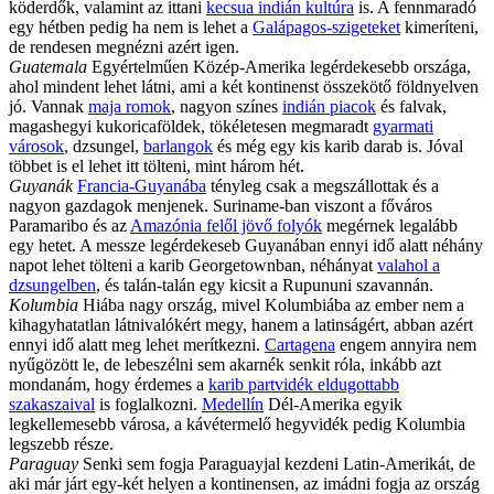
köderdők, valamint az ittani
kecsua indián kultúra
is. A fennmaradó
egy hétben pedig ha nem is lehet a
Galápagos-szigeteket
kimeríteni,
de rendesen megnézni azért igen.
Guatemala
Egyértelműen Közép-Amerika legérdekesebb országa,
ahol mindent lehet látni, ami a két kontinenst összekötő földnyelven
jó. Vannak
maja romok
, nagyon színes
indián piacok
és falvak,
magashegyi kukoricaföldek, tökéletesen megmaradt
gyarmati
városok
, dzsungel,
barlangok
és még egy kis karib darab is. Jóval
többet is el lehet itt tölteni, mint három hét.
Guyanák
Francia-Guyanába
tényleg csak a megszállottak és a
nagyon gazdagok menjenek. Suriname-ban viszont a főváros
Paramaribo és az
Amazónia felől jövő folyók
megérnek legalább
egy hetet. A messze legérdekeseb Guyanában ennyi idő alatt néhány
napot lehet tölteni a karib Georgetownban, néhányat
valahol a
dzsungelben
, és talán-talán egy kicsit a Rupununi szavannán.
Kolumbia
Hiába nagy ország, mivel Kolumbiába az ember nem a
kihagyhatatlan látnivalókért megy, hanem a latinságért, abban azért
ennyi idő alatt meg lehet merítkezni.
Cartagena
engem annyira nem
nyűgözött le, de lebeszélni sem akarnék senkit róla, inkább azt
mondanám, hogy érdemes a
karib partvidék eldugottabb
szakaszaival
is foglalkozni.
Medellín
Dél-Amerika egyik
legkellemesebb városa, a kávétermelő hegyvidék pedig Kolumbia
legszebb része.
Paraguay
Senki sem fogja Paraguayjal kezdeni Latin-Amerikát, de
aki már járt egy-két helyen a kontinensen, az imádni fogja az ország