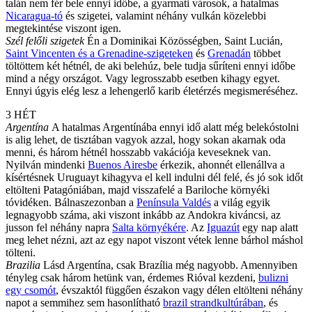
talán nem fér bele ennyi időbe, a gyarmati városok, a hatalmas
Nicaragua-tó
és szigetei, valamint néhány vulkán közelebbi
megtekintése viszont igen.
Szél felőli szigetek
Én a Dominikai Közösségben, Saint Lucián,
Saint Vincenten és a Grenadine-szigeteken
és
Grenadán
többet
töltöttem két hétnél, de aki belehúz, bele tudja sűríteni ennyi időbe
mind a négy országot. Vagy legrosszabb esetben kihagy egyet.
Ennyi úgyis elég lesz a lehengerlő karib életérzés megismeréséhez.
3 HÉT
Argentína
A hatalmas Argentínába ennyi idő alatt még belekóstolni
is alig lehet, de tisztában vagyok azzal, hogy sokan akarnak oda
menni, és három hétnél hosszabb vakációja keveseknek van.
Nyilván mindenki
Buenos Airesbe
érkezik, ahonnét ellenállva a
kísértésnek Uruguayt kihagyva el kell indulni dél felé, és jó sok időt
eltölteni Patagóniában, majd visszafelé a Bariloche környéki
tóvidéken. Bálnaszezonban a
Península Valdés
a világ egyik
legnagyobb száma, aki viszont inkább az Andokra kiváncsi, az
jusson fel néhány napra
Salta környékére
. Az
Iguazút
egy nap alatt
meg lehet nézni, azt az egy napot viszont vétek lenne bárhol máshol
tölteni.
Brazilia
Lásd Argentína, csak Brazília még nagyobb. Amennyiben
tényleg csak három hetünk van, érdemes Rióval kezdeni,
bulizni
egy csomót
, évszaktól függően északon vagy délen eltölteni néhány
napot a semmihez sem hasonlítható
brazil strandkultúrában
, és