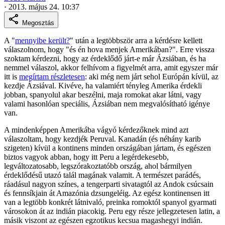
·
2013. május 24. 10:37
Megosztás
A "
mennyibe került?
" után a legtöbbször arra a kérdésre kellett
válaszolnom, hogy "és én hova menjek Amerikában?". Erre vissza
szoktam kérdezni, hogy az érdeklődő járt-e már Ázsiában, és ha
nemmel válaszol, akkor felhívom a figyelmét arra, amit egyszer már
itt is
megírtam részletesen
: aki még nem járt sehol Európán kívül, az
kezdje Ázsiával. Kivéve, ha valamiért tényleg Amerika érdekli
jobban, spanyolul akar beszélni, maja romokat akar látni, vagy
valami hasonlóan speciális, Ázsiában nem megvalósítható igénye
van.
A mindenképpen Amerikába vágyó kérdezőknek mind azt
válaszoltam, hogy kezdjék Peruval. Kanadán (és néhány karib
szigeten) kívül a kontinens minden országában jártam, és egészen
biztos vagyok abban, hogy itt Peru a legérdekesebb,
legváltozatosabb, legszórakoztatóbb ország, ahol bármilyen
érdeklődésű utazó talál magának valamit. A természet parádés,
ráadásul nagyon színes, a tengerparti sivatagtól az Andok csúcsain
és fennsíkjain át Amazónia dzsungeléig. Az egész kontinensen itt
van a legtöbb konkrét látnivaló, preinka romoktól spanyol gyarmati
városokon át az indián piacokig. Peru egy része jellegzetesen latin, a
másik viszont az egészen egzotikus kecsua magashegyi indián.