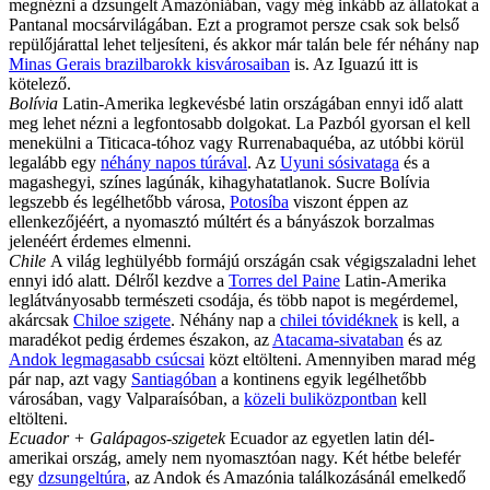
megnézni a dzsungelt Amazóniában, vagy még inkább az állatokat a
Pantanal mocsárvilágában. Ezt a programot persze csak sok belső
repülőjárattal lehet teljesíteni, és akkor már talán bele fér néhány nap
Minas Gerais brazilbarokk kisvárosaiban
is. Az Iguazú itt is
kötelező.
Bolívia
Latin-Amerika legkevésbé latin országában ennyi idő alatt
meg lehet nézni a legfontosabb dolgokat. La Pazból gyorsan el kell
menekülni a Titicaca-tóhoz vagy Rurrenabaquéba, az utóbbi körül
legalább egy
néhány napos túrával
. Az
Uyuni sósivataga
és a
magashegyi, színes lagúnák, kihagyhatatlanok. Sucre Bolívia
legszebb és legélhetőbb városa,
Potosíba
viszont éppen az
ellenkezőjéért, a nyomasztó múltért és a bányászok borzalmas
jelenéért érdemes elmenni.
Chile
A világ leghülyébb formájú országán csak végigszaladni lehet
ennyi idó alatt. Délről kezdve a
Torres del Paine
Latin-Amerika
leglátványosabb természeti csodája, és több napot is megérdemel,
akárcsak
Chiloe szigete
. Néhány nap a
chilei tóvidéknek
is kell, a
maradékot pedig érdemes északon, az
Atacama-sivataban
és az
Andok legmagasabb csúcsai
közt eltölteni. Amennyiben marad még
pár nap, azt vagy
Santiagóban
a kontinens egyik legélhetőbb
városában, vagy Valparaísóban, a
közeli buliközpontban
kell
eltölteni.
Ecuador + Galápagos-szigetek
Ecuador az egyetlen latin dél-
amerikai ország, amely nem nyomasztóan nagy. Két hétbe belefér
egy
dzsungeltúra
, az Andok és Amazónia találkozásánál emelkedő