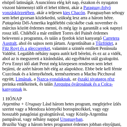
elsöprő latinságát. Asunciónra elég két nap, északon és nyugaton
viszont bármennyi időt el lehet tölteni, akár a
Paraguay-folyó
vonzáskörzetében
, akár a teljesen
kies Chacón
. Paraguayban sehogy
sem lehet gyorsan közlekedni, szükség lesz arra a három hétre.
Patagónia
Dél-Amerika legdélebbi csücskébe csak november és
március között érdemes menni, és még így is garantált a sok napnyi
rossz idő. Chiléből a már említett Torres del Painét érdemes
belevenni a programra, és talán a fjordok közt kanyargó
Carretera
Australt
, ahol én sajnos nem jártam. Argentínában a
Tűzföldet
, a
Fitz Royt és a gleccsereket
, valamint a szintén említett Península
Valdést. Legalább néhány napra autót kell bérelni, és ez az a vidék,
ahol az is megszereti a kirándulást, aki egyébként utál gyalogolni.
Peru
Ennyi idő alatt Perut még közepesen rendesen sem lehet
bejárni, de azért három hét elég az alapokhoz. Ebbe bele kell férnie
Cuzcónak és a környékének, természetesen a Machu Picchuval
együtt,
Limának
, a
Nazca-vonalaknak
, az
északi sivatagos rész
preinka emlékeinek, és talán
Arequipa óvárosának és a Colca-
kanyonnak
is.
1 HÓNAP
Argentína + Uruguay
Lásd három hetes program, megfejelve ízlés
szerint vagy a Mendoza környéki borospincékkel, vagy egy
hosszabb patagóniai gyalogtúrával, vagy Közép-Argentína
pampáival, vagy néhány nappal
Uruguayban
.
Brazília
Vagy a három hetes programot érdemes jobban elnyújtani,