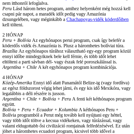
nem itthonról lefoglalva.
Peru
Lásd három hetes program, amihez helyenként még hozzá kell
csapni pár napot, a maradék időt pedig vagy Amazónia
dzsungelében, vagy méginkább a
Chachapoyas-vidék köderdőiben
kell tölteni.
2 HÓNAP
Peru + Bolívia
Az egyhónapos perui program, csak így belefér a
köderdős vidék és Amazónia is. Plusz a háromhetes bolíviai túra.
Brazília
Az egyhónapos túrához választható egy-egy program közül
ennyi időbe mindegyiknek bele kell férnie, és több időt lehet
eltölteni a parti sávban dél- vagy észak felé poroszkálással is.
Argentína + Chile
A két egyhónapos program kombinációja.
4 HÓNAP
Közép-Amerika
Ennyi idő alatt Panamától Belize-ig (vagy fordítva)
az egész földszorost végig lehet járni, és egy kis idő Mexikóra, vagy
legalábbis a déli részére is jusson.
Argentína + Chile + Bolívia + Peru
A fenti két kéthónapos program
együtt.
Bolívia + Peru + Ecuador + Kolumbia
A kéthónapos Peru +
Bolívia programból a Perut még tovább kell nyújtani egy héttel,
vagy több időt töltve a kecsua vidékeken, vagy túrázással, vagy
valami eldugottabb ősi civilizáció romjainak felfedézésével. Ez után
jöhet a háromhetes ecuadori program, kicsivel több idővel a