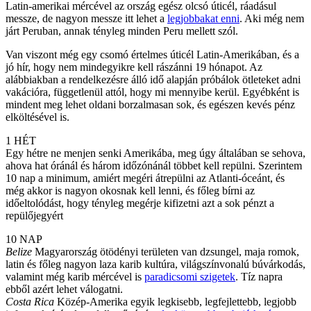
Latin-amerikai mércével az ország egész olcsó úticél, ráadásul
messze, de nagyon messze itt lehet a
legjobbakat enni
. Aki még nem
járt Peruban, annak tényleg minden Peru mellett szól.
Van viszont még egy csomó értelmes úticél Latin-Amerikában, és a
jó hír, hogy nem mindegyikre kell rászánni 19 hónapot. Az
alábbiakban a rendelkezésre álló idő alapján próbálok ötleteket adni
vakációra, függetlenül attól, hogy mi mennyibe kerül. Egyébként is
mindent meg lehet oldani borzalmasan sok, és egészen kevés pénz
elköltésével is.
1 HÉT
Egy hétre ne menjen senki Amerikába, meg úgy általában se sehova,
ahova hat óránál és három időzónánál többet kell repülni. Szerintem
10 nap a minimum, amiért megéri átrepülni az Atlanti-óceánt, és
még akkor is nagyon okosnak kell lenni, és főleg bírni az
időeltolódást, hogy tényleg megérje kifizetni azt a sok pénzt a
repülőjegyért
10 NAP
Belize
Magyarország ötödényi területen van dzsungel, maja romok,
latin és főleg nagyon laza karib kultúra, világszínvonalú búvárkodás,
valamint még karib mércével is
paradicsomi szigetek
. Tíz napra
ebből azért lehet válogatni.
Costa Rica
Közép-Amerika egyik legkisebb, legfejlettebb, legjobb