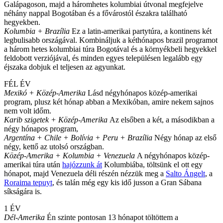
Galápagoson, majd a háromhetes kolumbiai útvonal megfejelve
néhány nappal Bogotában és a fővárostól északra található
hegyekben.
Kolumbia + Brazília
Ez a latin-amerikai partytúra, a kontinens két
legbulisabb országával. Kombináljuk a kéthónapos brazil programot
a három hetes kolumbiai túra Bogotával és a környékbeli hegyekkel
feldobott verziójával, és minden egyes településen legalább egy
éjszaka dobjuk el teljesen az agyunkat.
FÉL ÉV
Mexikó + Közép-Amerika
Lásd négyhónapos közép-amerikai
program, plusz két hónap abban a Mexikóban, amire nekem sajnos
nem volt időm.
Karib szigetek + Közép-Amerika
Az elsőben a két, a másodikban a
négy hónapos program,
Argentína + Chile + Bolívia + Peru + Brazília
Négy hónap az első
négy, kettő az utolsó országban.
Közép-Amerika + Kolumbia + Venezuela
A négyhónapos közép-
amerikai túra után
hajózzunk át
Kolumbiába, töltsünk el ott egy
hónapot, majd Venezuela déli részén nézzük meg a
Salto Ángelt
, a
Roraima tepuyt
, és talán még egy kis idő jusson a Gran Sábana
síkságára is.
1 ÉV
Dél-Amerika
Én szinte pontosan 13 hónapot töltöttem a