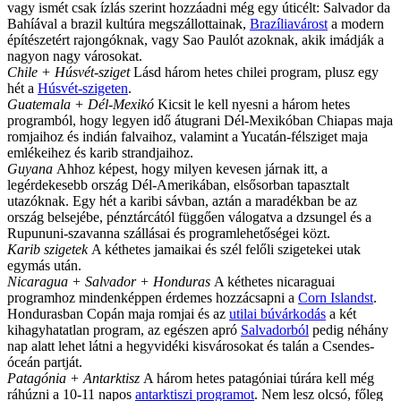
vagy ismét csak ízlás szerint hozzáadni még egy úticélt: Salvador da
Bahíával a brazil kultúra megszállottainak,
Brazíliavárost
a modern
építészetért rajongóknak, vagy Sao Paulót azoknak, akik imádják a
nagyon nagy városokat.
Chile + Húsvét-sziget
Lásd három hetes chilei program, plusz egy
hét a
Húsvét-szigeten
.
Guatemala + Dél-Mexikó
Kicsit le kell nyesni a három hetes
programból, hogy legyen idő átugrani Dél-Mexikóban Chiapas maja
romjaihoz és indián falvaihoz, valamint a Yucatán-félsziget maja
emlékeihez és karib strandjaihoz.
Guyana
Ahhoz képest, hogy milyen kevesen járnak itt, a
legérdekesebb ország Dél-Amerikában, elsősorban tapasztalt
utazóknak. Egy hét a karibi sávban, aztán a maradékban be az
ország belsejébe, pénztárcától függően válogatva a dzsungel és a
Rupununi-szavanna szállásai és programlehetőségei közt.
Karib szigetek
A kéthetes jamaikai és szél felőli szigetekei utak
egymás után.
Nicaragua + Salvador + Honduras
A kéthetes nicaraguai
programhoz mindenképpen érdemes hozzácsapni a
Corn Islandst
.
Hondurasban Copán maja romjai és az
utilai búvárkodás
a két
kihagyhatatlan program, az egészen apró
Salvadorból
pedig néhány
nap alatt lehet látni a hegyvidéki kisvárosokat és talán a Csendes-
óceán partját.
Patagónia + Antarktisz
A három hetes patagóniai túrára kell még
ráhúzni a 10-11 napos
antarktiszi programot
. Nem lesz olcsó, főleg