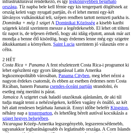
infrastruktúrával rendelkező, és így
legkönnyebben bejárható
országa
. Tíz napba bele kell férnie egy kis tengerparti döglésnek az
ország keleti vagy nyugati partján, és el lehet menni egy-két
látványos vulkánokkal teli, szépen rendben tartott nemzeti parkba is.
Dominika + még 1 sziget
A
Dominikai Közösség
a kisebb karibi
szigetek közül szerintem messze a legérdekesebb. El lehet ott tölteni
tíz napot is, de teljesen érthető, hogy aki idáig eljutott, annak már azt
mondja a benne élő kisördög, hogy érdemes lenne még egy szigetre
átkukkantani a környéken.
Saint Lucia
szerintem jó választás erre a
célra.
2 HÉT
Costa Rica + Panama
A fent részletezett Costa Rica-i programot ki
lehet egészíteni egy gyors látogatással Latin Amerika
legkozmopolitább városában,
Panama Cityben
, meg lehet nézni a
nagyon érdekes csatornát, és ebben az esetben érdemes nem Costa
Ricában, hanem Panama
csendes-óceáni partján
strandolni, és
esetleg még merülni is párat.
Jamaica
A szigetet csak haladó utazóknak ajánlanám, de aki túl
tudja magát tenni a nehézségeken, kellően vagány és önálló, az két
hét alatt rendesen bejárhata Jamaicát. Ennyi időbe belefér
Kingston
,
néhány nap a
tengerparton
, és lehetőleg bérelt autóval kocsikázás a
sziget hegyes belsejében
.
Nicaragua
Közép-Amerika legszegényebb, legszerencsétlenebb,
ugyanakkor legbarátságosabb és leglatinabb országa. A Corn Islands