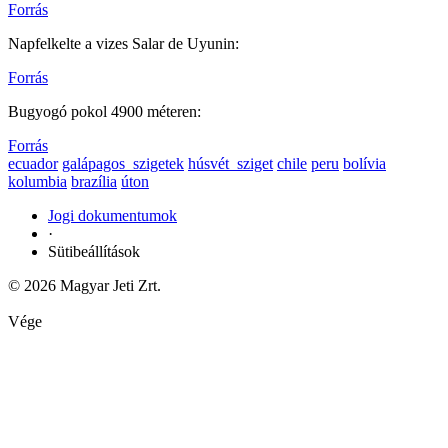
Forrás
Napfelkelte a vizes Salar de Uyunin:
Forrás
Bugyogó pokol 4900 méteren:
Forrás
ecuador
galápagos_szigetek
húsvét_sziget
chile
peru
bolívia
kolumbia
brazília
úton
Jogi dokumentumok
·
Sütibeállítások
© 2026 Magyar Jeti Zrt.
Vége